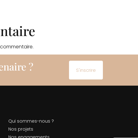
ntaire
 commentaire.
enaire ?
S'inscrire
Qui sommes-nous ?
Nos projets
Nos engagements