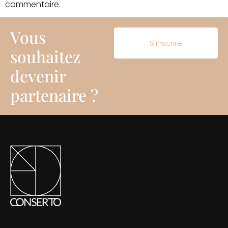
commentaire.
Vous
S'inscrire
souhaitez
devenir
partenaire ?