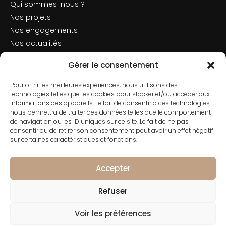
Qui sommes-nous ?
Nos projets
Nos engagements
Nos actualités
Mentions légales
Gérer le consentement
Politique de cookies
Pour offrir les meilleures expériences, nous utilisons des
Nous contacter
technologies telles que les cookies pour stocker et/ou accéder aux
informations des appareils. Le fait de consentir à ces technologies
nous permettra de traiter des données telles que le comportement
de navigation ou les ID uniques sur ce site. Le fait de ne pas
consentir ou de retirer son consentement peut avoir un effet négatif
Contact
sur certaines caractéristiques et fonctions.
01 42 66 50 70
182 Rue de Rivoli, 75001 Paris
Accepter
Refuser
Voir les préférences
© 2026 CONSERTO Tous droits réservés - Groupe