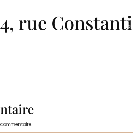
es-nous ?
Nos projets
Nos engagements
No
4, rue Constanti
Nou
ntaire
 commentaire.