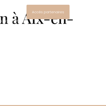
s actualités
n à Aix-en-
Accès partenaires
s contacter