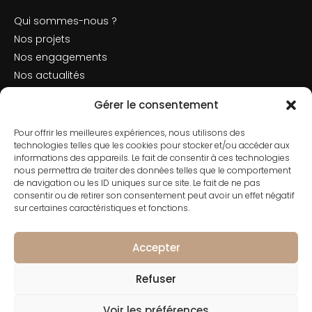
Qui sommes-nous ?
Nos projets
Nos engagements
Nos actualités
Mentions légales
Gérer le consentement
Politique de cookies
Pour offrir les meilleures expériences, nous utilisons des
Nous contacter
technologies telles que les cookies pour stocker et/ou accéder aux
informations des appareils. Le fait de consentir à ces technologies
nous permettra de traiter des données telles que le comportement
de navigation ou les ID uniques sur ce site. Le fait de ne pas
consentir ou de retirer son consentement peut avoir un effet négatif
Contact
sur certaines caractéristiques et fonctions.
01 42 66 50 70
182 Rue de Rivoli, 75001 Paris
Accepter
Refuser
Voir les préférences