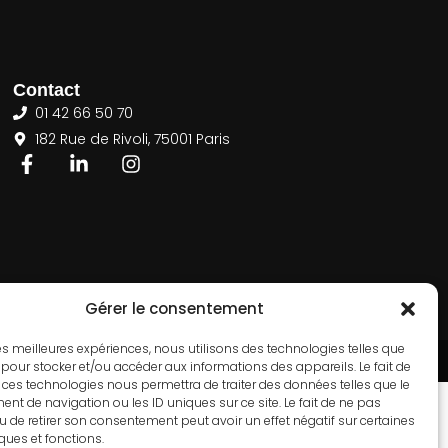
Contact
01 42 66 50 70
182 Rue de Rivoli, 75001 Paris
Gérer le consentement
 les meilleures expériences, nous utilisons des technologies telles que
S
 pour stocker et/ou accéder aux informations des appareils. Le fait de
 ces technologies nous permettra de traiter des données telles que le
t de navigation ou les ID uniques sur ce site. Le fait de ne pas
u de retirer son consentement peut avoir un effet négatif sur certaines
iques et fonctions.