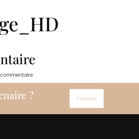
es-nous ?
Nos projets
Nos engagements
No
age_HD
Nou
ntaire
 commentaire.
enaire ?
S'inscrire