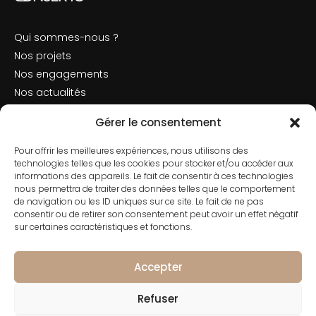
Qui sommes-nous ?
Nos projets
Nos engagements
Nos actualités
Mentions légales
Gérer le consentement
Politique de cookies
Pour offrir les meilleures expériences, nous utilisons des
Nous contacter
technologies telles que les cookies pour stocker et/ou accéder aux
informations des appareils. Le fait de consentir à ces technologies
nous permettra de traiter des données telles que le comportement
de navigation ou les ID uniques sur ce site. Le fait de ne pas
consentir ou de retirer son consentement peut avoir un effet négatif
Contact
sur certaines caractéristiques et fonctions.
01 42 66 50 70
182 Rue de Rivoli, 75001 Paris
Accepter
Refuser