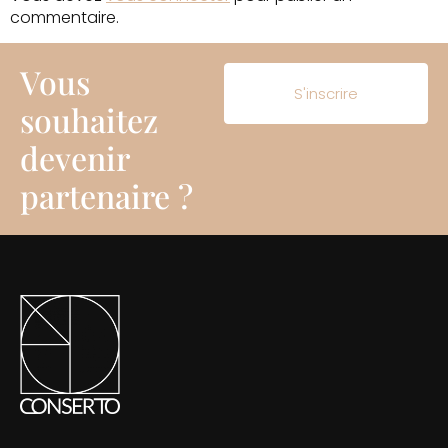
commentaire.
Vous
S'inscrire
souhaitez
devenir
partenaire ?