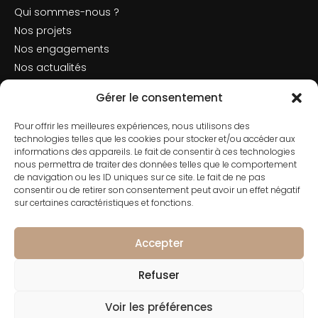
Qui sommes-nous ?
Nos projets
Nos engagements
Nos actualités
Mentions légales
Gérer le consentement
Politique de cookies
Pour offrir les meilleures expériences, nous utilisons des
Nous contacter
technologies telles que les cookies pour stocker et/ou accéder aux
informations des appareils. Le fait de consentir à ces technologies
nous permettra de traiter des données telles que le comportement
de navigation ou les ID uniques sur ce site. Le fait de ne pas
consentir ou de retirer son consentement peut avoir un effet négatif
Contact
sur certaines caractéristiques et fonctions.
01 42 66 50 70
182 Rue de Rivoli, 75001 Paris
Accepter
Refuser
Voir les préférences