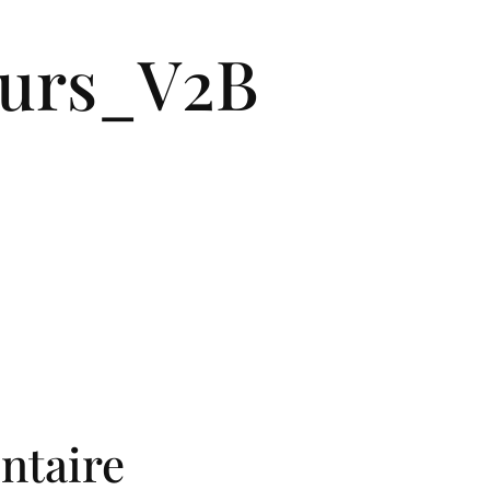
es-nous ?
Nos projets
Nos engagements
No
ours_V2B
Nou
ntaire