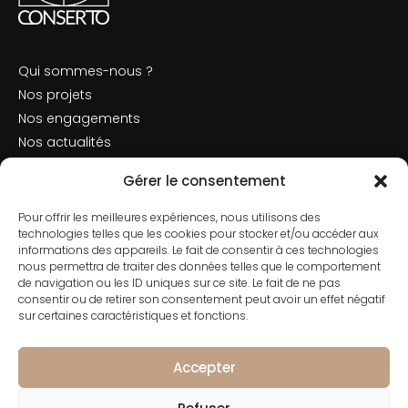
Qui sommes-nous ?
Nos projets
Nos engagements
Nos actualités
Mentions légales
Gérer le consentement
Politique de cookies
Pour offrir les meilleures expériences, nous utilisons des
Nous contacter
technologies telles que les cookies pour stocker et/ou accéder aux
informations des appareils. Le fait de consentir à ces technologies
nous permettra de traiter des données telles que le comportement
de navigation ou les ID uniques sur ce site. Le fait de ne pas
consentir ou de retirer son consentement peut avoir un effet négatif
Contact
sur certaines caractéristiques et fonctions.
01 42 66 50 70
182 Rue de Rivoli, 75001 Paris
Accepter