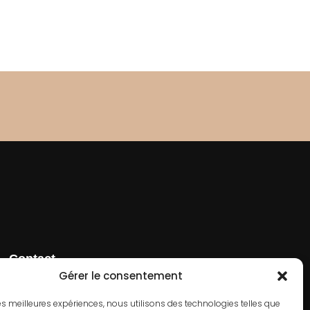
Contact
01 42 66 50 70
Gérer le consentement
182 Rue de Rivoli, 75001 Paris
 les meilleures expériences, nous utilisons des technologies telles que