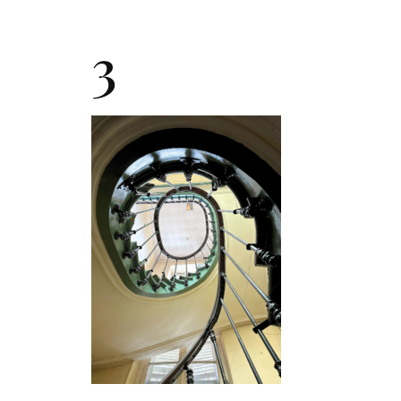
Qui somm
3