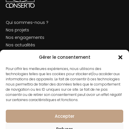
Qui sommes-nous ?
Nos projets
Nos engagements
Nos actualités
Mentions légales
Gérer le consentement
Politique de cookies
Pour offrir les meilleures expériences, nous utilisons des
Nous contacter
technologies telles que les cookies pour stocker et/ou accéder aux
informations des appareils. Le fait de consentir à ces technologies
nous permettra de traiter des données telles que le comportement
de navigation ou les ID uniques sur ce site. Le fait de ne pas
consentir ou de retirer son consentement peut avoir un effet négatif
Contact
sur certaines caractéristiques et fonctions.
01 42 66 50 70
182 Rue de Rivoli, 75001 Paris
Accepter