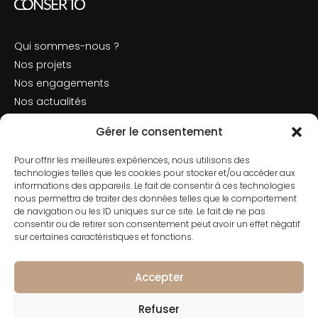
Qui sommes-nous ?
Nos projets
Nos engagements
Nos actualités
Mentions légales
Gérer le consentement
Politique de cookies
Pour offrir les meilleures expériences, nous utilisons des
Nous contacter
technologies telles que les cookies pour stocker et/ou accéder aux
informations des appareils. Le fait de consentir à ces technologies
nous permettra de traiter des données telles que le comportement
de navigation ou les ID uniques sur ce site. Le fait de ne pas
consentir ou de retirer son consentement peut avoir un effet négatif
Contact
sur certaines caractéristiques et fonctions.
01 42 66 50 70
182 Rue de Rivoli, 75001 Paris
Accepter
Refuser