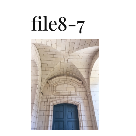
Qui somm
file8-7