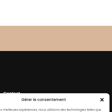
Contact
01 42 66 50 70
Gérer le consentement
182 Rue de Rivoli, 75001 Paris
 les meilleures expériences, nous utilisons des technologies telles que