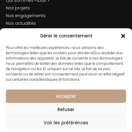
Qui sommes-nous ?
Nos projets
Nos engagements
Nos actualités
Mentions légales
Gérer le consentement
Politique de cookies
Pour offrir les meilleures expériences, nous utilisons des
Nous contacter
technologies telles que les cookies pour stocker et/ou accéder aux
informations des appareils. Le fait de consentir à ces technologies
nous permettra de traiter des données telles que le comportement
de navigation ou les ID uniques sur ce site. Le fait de ne pas
consentir ou de retirer son consentement peut avoir un effet négatif
Contact
sur certaines caractéristiques et fonctions.
01 42 66 50 70
182 Rue de Rivoli, 75001 Paris
Accepter
Refuser
Voir les préférences
© 2026 CONSERTO Tous droits réservés - Groupe