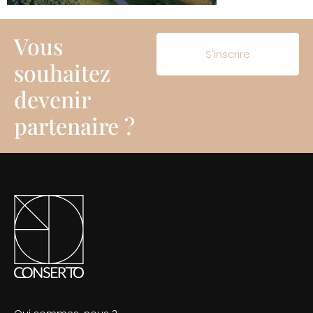
Vous
S'inscrire
souhaitez
devenir
partenaire ?