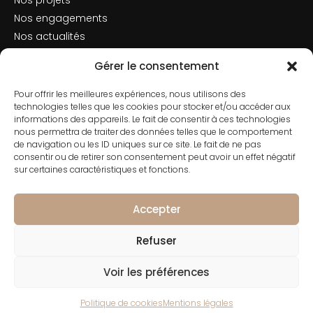
Nos projets
Nos engagements
Nos actualités
Mentions légales
Gérer le consentement
Politique de cookies
Pour offrir les meilleures expériences, nous utilisons des
Nous contacter
technologies telles que les cookies pour stocker et/ou accéder aux
informations des appareils. Le fait de consentir à ces technologies
nous permettra de traiter des données telles que le comportement
de navigation ou les ID uniques sur ce site. Le fait de ne pas
consentir ou de retirer son consentement peut avoir un effet négatif
Contact
sur certaines caractéristiques et fonctions.
01 42 66 50 70
182 Rue de Rivoli, 75001 Paris
Accepter
Refuser
Voir les préférences
© 2026 CONSERTO Tous droits réservés - Groupe
DESCOLONGES
Politique de cookies
Mentions légales