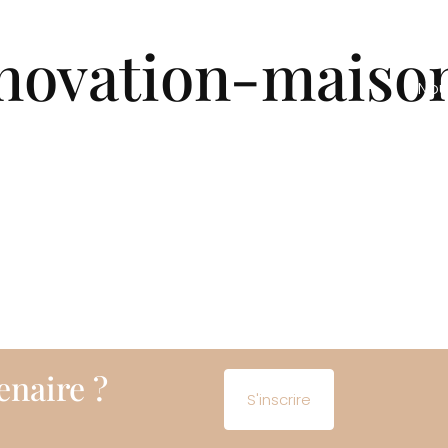
es-nous ?
Nos projets
Nos engagements
No
novation-maiso
Nou
enaire ?
S'inscrire