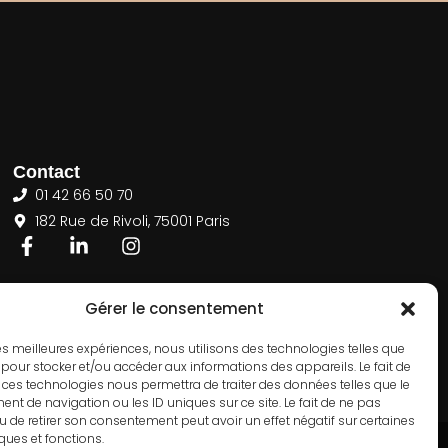
Contact
01 42 66 50 70
182 Rue de Rivoli, 75001 Paris
Gérer le consentement
 les meilleures expériences, nous utilisons des technologies telles que
 pour stocker et/ou accéder aux informations des appareils. Le fait de
 ces technologies nous permettra de traiter des données telles que le
t de navigation ou les ID uniques sur ce site. Le fait de ne pas
u de retirer son consentement peut avoir un effet négatif sur certaines
iques et fonctions.
S