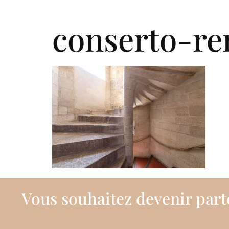
Qui somm
conserto-re
Vous souhaitez devenir part