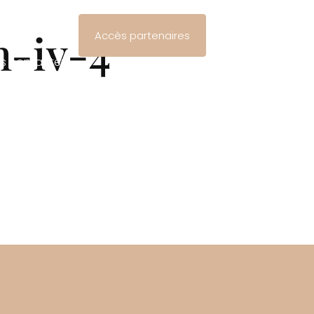
s actualités
n-iv-4
Accès partenaires
s contacter