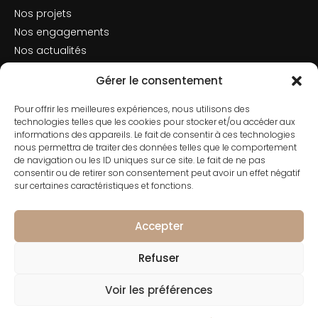
Nos projets
Nos engagements
Nos actualités
Mentions légales
Gérer le consentement
Politique de cookies
Pour offrir les meilleures expériences, nous utilisons des
Nous contacter
technologies telles que les cookies pour stocker et/ou accéder aux
informations des appareils. Le fait de consentir à ces technologies
nous permettra de traiter des données telles que le comportement
de navigation ou les ID uniques sur ce site. Le fait de ne pas
consentir ou de retirer son consentement peut avoir un effet négatif
Contact
sur certaines caractéristiques et fonctions.
01 42 66 50 70
182 Rue de Rivoli, 75001 Paris
Accepter
Refuser
Voir les préférences
© 2026 CONSERTO Tous droits réservés - Groupe