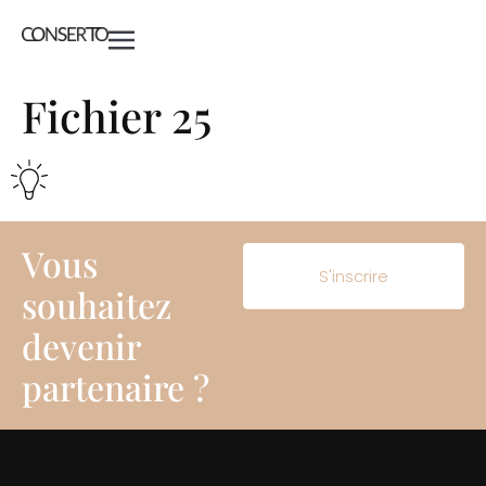
Fichier 25
Vous
S'inscrire
souhaitez
devenir
partenaire ?